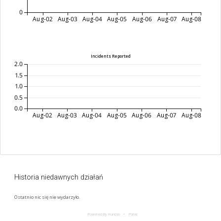
0
Aug-02
Aug-03
Aug-04
Aug-05
Aug-06
Aug-07
Aug-08
Incidents Reported
2.0
1.5
1.0
0.5
0.0
Aug-02
Aug-03
Aug-04
Aug-05
Aug-06
Aug-07
Aug-08
Historia niedawnych działań
Ostatnio nic się nie wydarzyło.
Powered By Hund.io
Polski