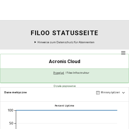
FILOO STATUSSEITE
Hinweise zum Datenschutz für Abonnenten
Acronis Cloud
Przegląd
Filoo-Infrastruktur
Działa poprawnie
Dane metryczne
Miniony tydzień
Percent Uptime
100
50