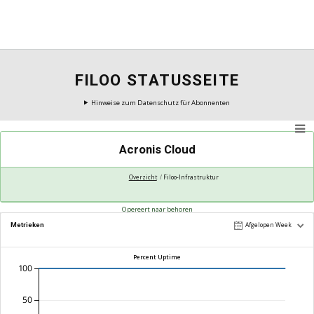
FILOO STATUSSEITE
Hinweise zum Datenschutz für Abonnenten
Acronis Cloud
Overzicht
Filoo-Infrastruktur
Opereert naar behoren
Metrieken
Afgelopen Week
Percent Uptime
100
50