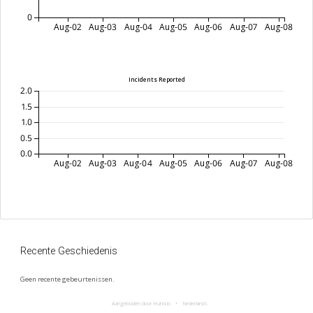
0
Aug-02
Aug-03
Aug-04
Aug-05
Aug-06
Aug-07
Aug-08
Incidents Reported
2.0
1.5
1.0
0.5
0.0
Aug-02
Aug-03
Aug-04
Aug-05
Aug-06
Aug-07
Aug-08
Recente Geschiedenis
Geen recente gebeurtenissen.
Aangeboden door Hund.io
Nederlands