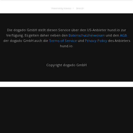
Powered By Hund.io
Deutsch
Die dogado GmbH stellt diesen Service über den US-Anbieter hund.io zur
Verfügung. Es gelten daher neben den
Datenschutzhinweisen
und den
AGB
der dogado GmbH auch die
Terms of Service
und
Privacy Policy
des Anbieters
hund.io.
Copyright dogado GmbH