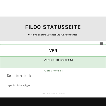
FILOO STATUSSEITE
Hinweise zum Datenschutz für Abonnenten
VPN
Översikt
Filoo-Infrastruktur
Fungerar normalt
Senaste historik
Inget har hänt nyligen.
Drivs av Hund.io
Svenska