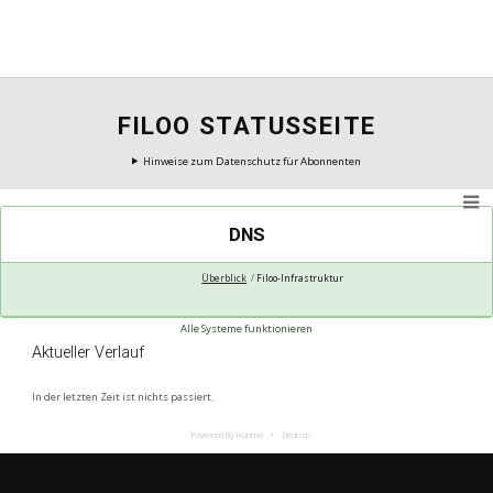
FILOO STATUSSEITE
Hinweise zum Datenschutz für Abonnenten
DNS
Überblick
Filoo-Infrastruktur
Alle Systeme funktionieren
Aktueller Verlauf
In der letzten Zeit ist nichts passiert.
Powered By Hund.io
Deutsch